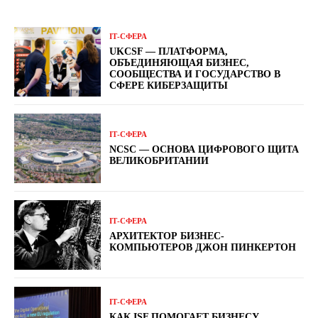
ІТ-СФЕРА
UKCSF — ПЛАТФОРМА,
ОБЪЕДИНЯЮЩАЯ БИЗНЕС,
СООБЩЕСТВА И ГОСУДАРСТВО В
СФЕРЕ КИБЕРЗАЩИТЫ
ІТ-СФЕРА
NCSC — ОСНОВА ЦИФРОВОГО ЩИТА
ВЕЛИКОБРИТАНИИ
ІТ-СФЕРА
АРХИТЕКТОР БИЗНЕС-
КОМПЬЮТЕРОВ ДЖОН ПИНКЕРТОН
ІТ-СФЕРА
КАК ISF ПОМОГАЕТ БИЗНЕСУ