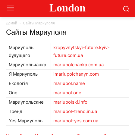
London
Домой
Сайты Мариуполя
Сайты Мариуполя
Мариуполь
kropyvnytskyi-future.kyiv-
будущего
future.com.ua
Мариупольчанка
mariupolchanka.com.ua
Я Мариуполь
imariupolchanyn.com
Екологія
mariupol.name
One
mariupol.one
Мариупольские
mariupolski.info
Тренд
mariupol-trend.in.ua
Yes Мариуполь
mariupol-yes.com.ua