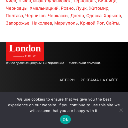
Киев
,
Львов
,
Ивано-Франковск
,
Тернополь
,
Винница
,
Черновцы
,
Хмельницкий
,
Ровно
,
Луцк
,
Житомир
,
Полтава
,
Чернигов
,
Черкассы
,
Днепр
,
Одесса
,
Харьков
,
Запорожье
,
Николаев
,
Мариуполь
,
Кривой Рог
,
Сайты
.
London
———→ FUTURE
© Все права защищены. Цитирование — с активной ссылкой.
АВТОРЫ
РЕКЛАМА НА САЙТЕ
We use cookies to ensure that we give you the best
.
.
.
experience on our website. If you continue to use this site we
will assume that you are happy with it.
Ok