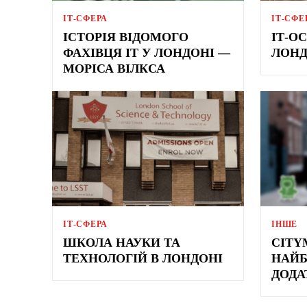
ІТ-СФЕРА
ІТ-СФЕ
ІСТОРІЯ ВІДОМОГО
ІТ-ОС
ФАХІВЦЯ IT У ЛОНДОНІ —
ЛОНД
МОРІСА ВІЛКСА
ІТ-СФЕРА
ІНШЕ
ШКОЛА НАУКИ ТА
CITY
ТЕХНОЛОГІЙ В ЛОНДОНІ
НАЙБ
ДОДА