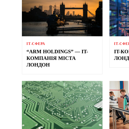
ІТ-СФЕРА
ІТ-СФЕ
“ARM HOLDINGS” — IT-
IT-К
КОМПАНІЯ МІСТА
ЛОНД
ЛОНДОН