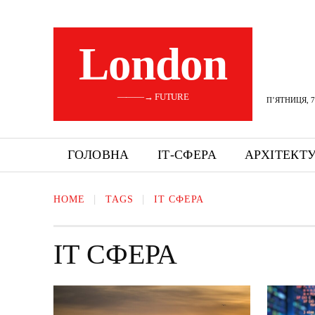
London
———→ FUTURE
П’ЯТНИЦЯ, 7
ГОЛОВНА
ІТ-СФЕРА
АРХІТЕКТ
HOME
TAGS
ІТ СФЕРА
ІТ СФЕРА